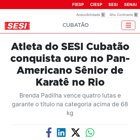
Observação:
FIESP
CIESP
SESI
SENAI
este
Acessibilidade
5
Alto Contraste
6
site
CUBATÃO
inclui
um
sistema
Atleta do SESI Cubatão
de
acessibilidade.
conquista ouro no Pan-
Americano Sênior de
Karatê no Rio
Brenda Padilha vence quatro lutas e
garante o título na categoria acima de 68
kg