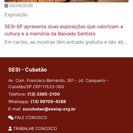
08/06/2026
Exposição
SESI-SP apresenta duas exposições que valorizam a
cultura e a memória da Baixada Santista
Em cartaz, as mostras têm entrada gratuita e são abertas à visitação
SESI - Cubatão
Av. Com. Francisco Bernardo, 261 - Jd. Casqueiro -
Cubatão/SP
CEP:11533-360
Telefone:
(13) 3365-2100
Whatsapp:
(13) 99706-4288
E-mail:
sucubatao@sesisp.org.br
FALE CONOSCO
TRABALHE CONOSCO