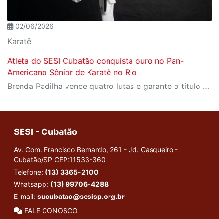
02/06/2026
Karatê
Atleta do SESI Cubatão conquista ouro no Pan-
Americano Sênior de Karatê no Rio
Brenda Padilha vence quatro lutas e garante o título na categoria acima de 68 kg
SESI - Cubatão
Av. Com. Francisco Bernardo, 261 - Jd. Casqueiro -
Cubatão/SP
CEP:11533-360
Telefone:
(13) 3365-2100
Whatsapp:
(13) 99706-4288
E-mail:
sucubatao@sesisp.org.br
FALE CONOSCO