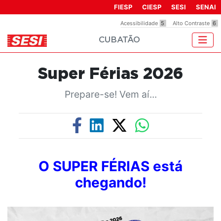
Observação:
FIESP
CIESP
SESI
SENAI
este
Acessibilidade
5
Alto Contraste
6
site
CUBATÃO
inclui
um
sistema
Super Férias 2026
de
acessibilidade.
Prepare-se! Vem aí...
O SUPER FÉRIAS está
chegando!